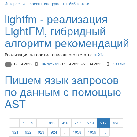
Интересные проекты, инструменты, библиотеки
lightfm - реализация
LightFM, гибридный
алгоритм рекомендаций
Реализация алгоритма описанного в статье
arXiv
17.09.2015
Выпуск 91
(14.09.2015 - 20.09.2015)
Статьи
Пишем язык запросов
по данным с помощью
AST
←
1
2
...
915
916
917
918
919
920
921
922
923
924
...
1058
1059
→