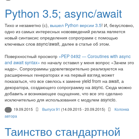
Python 3.5; async/await
Тихо и незаметно (с),
вышел Python версии 3.5
! И, безусловно,
одно из самых интересных нововведений релиза является
новый синтаксис определения сопрограмм с помощью
ключевых слов async/await, далее в статье об этом.
Поверхностный просмотр
«PEP 0492 — Coroutines with async
and await syntax»
по началу оставил у меня вопрос «Зачем это
надо». Сопрограммы удовлетворительно реализуются на
расширенных генераторах и на первый взгляд может
показаться, что все свелось к замене yield from на await, а
декоратора, создающего сопрограмму на async. Сюда можно
добавить и возникающее ощущение, что все это сделано
исключительно для использования с модулем asyncio.
19.09.2015
Выпуск 91
(14.09.2015 - 20.09.2015)
Колонка
автора
Таинство стандартной