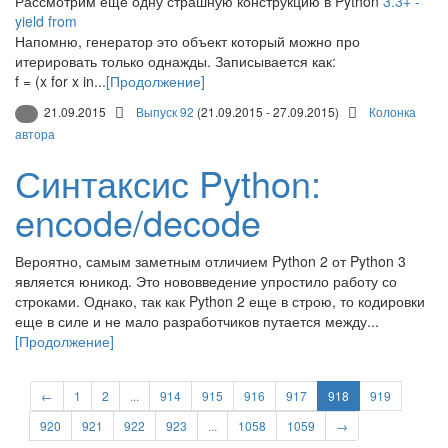
Рассмотрим еще одну страшную конструкцию в Python
3.3+ -
yield from
Напомню, генератор это объект который можно про
итерировать только однажды. Записывается как:
f = (x for x in...
[Продолжение]
21.09.2015
Выпуск 92
(21.09.2015 - 27.09.2015)
Колонка
автора
Синтаксис Python:
encode/decode
Вероятно, самым заметным отличием Python 2 от Python 3
является юникод. Это нововведение упростило работу со
строками. Однако, так как Python 2 еще в строю, то кодировки
еще в силе и не мало разработчиков путается между...
[Продолжение]
←
1
2
...
914
915
916
917
918
919
920
921
922
923
...
1058
1059
→