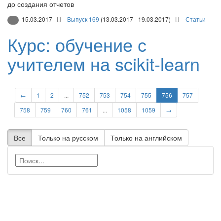
до создания отчетов
15.03.2017
Выпуск 169
(13.03.2017 - 19.03.2017)
Статьи
Курс: обучение с
учителем на scikit-learn
←
1
2
...
752
753
754
755
756
757
758
759
760
761
...
1058
1059
→
Все
Только на русском
Только на английском