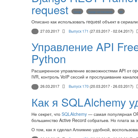
request
Django
Django rest framework
drf
Описано как использовать request объект в сериал
27.03.2017
Выпуск 171
(27.03.2017 - 02.04.2017)
Управление API Fre
Python
Расширенное управление возможностями API от op
IVR, контроль VoIP сессий и прослушивание каналов
26.03.2017
Выпуск 170
(20.03.2017 - 26.03.2017)
Как я SQLAlchemy у
Не секрет, что
SQLAlchemy
— самая популярная ORM
большинство Active Record собратьев. Но плата за 
О том, как я сделал Алхимию удобной, воспользова