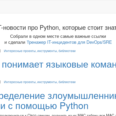
T-новости про Python, которые стоит зна
Собрали в одном месте самые важные ссылки
и сделали
Тренажер IT-инцидентов для DevOps/SRE
Интересные проекты, инструменты, библиотеки
ый понимает языковые кома
Интересные проекты, инструменты, библиотеки
- определение злоумышленни
ии с помощью Python
е подключиться к Cisco свичам, получить из их MAC таблиц все MAC 