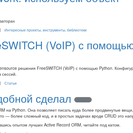
изаторах
Интересные проекты, инструменты, библиотеки
eSWITCH (VoIP) с помощь
ensource решения FreeSWITCH (VoIP) с помощью Python. Конфигу
 сессий.
Статьи
добной сделал
SQLAlchemy
 на Python. Она позволяет писать куда более продвинутые вещи
это — более сложный код, и в простых задачах вроде CRUD это нап
вшись опытом лучших Active Record ORM, читайте под катом.