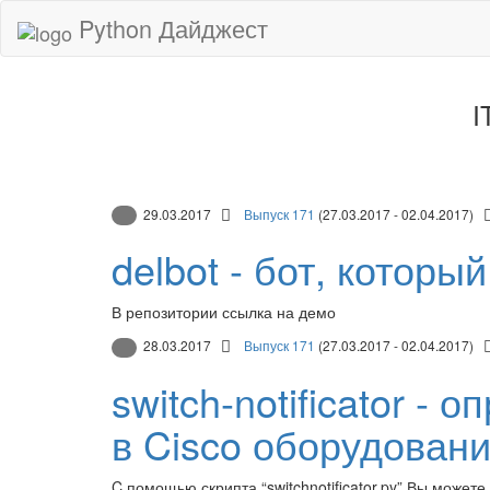
Python Дайджест
I
29.03.2017
Выпуск 171
(27.03.2017 - 02.04.2017)
delbot - бот, котор
В репозитории ссылка на демо
28.03.2017
Выпуск 171
(27.03.2017 - 02.04.2017)
switch-notificator 
в Cisco оборудован
C помощью скрипта “switchnotificator.py” Вы может