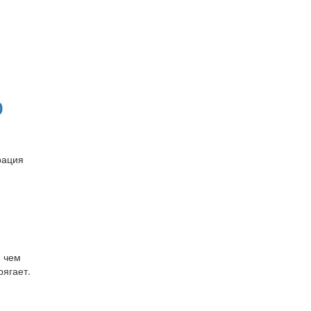
ю
рация
, чем
рягает.