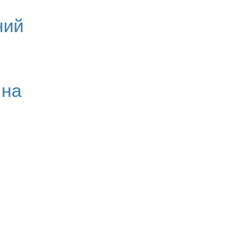
ний
 на