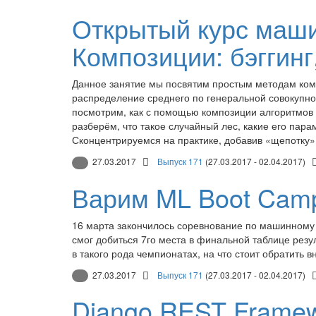
Открытый курс маши
Композиции: бэггинг
Данное занятие мы посвятим простым методам компо
распределение среднего по генеральной совокупнос
посмотрим, как с помощью композиции алгоритмов 
разберём, что такое случайный лес, какие его пар
Сконцентрируемся на практике, добавив «щепотку»
27.03.2017
Выпуск 171
(27.03.2017 - 02.04.2017)
Варим ML Boot Camp I
16 марта закончилось соревнование по машинном
смог добиться 7го места в финальной таблице резул
в такого рода чемпионатах, на что стоит обратить 
27.03.2017
Выпуск 171
(27.03.2017 - 02.04.2017)
Django REST Framew